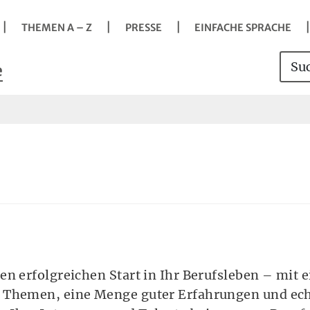
Navigation
Springe direkt zu:
Hauptmenü
Kontakt
Inhalt
Suche
vigation
THEMEN A – Z
PRESSE
EINFACHE SPRACHE
s
Such
Sei
e
it der Taste Enter Untermenü öffnen.
n erfolgreichen Start in Ihr Berufsleben – mit e
 Themen, eine Menge guter Erfahrungen und ech