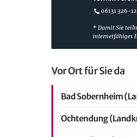
Telefonnumm
06131 326-1
* Damit Sie teil
internetfähiges 
Vor Ort für Sie da
Bad Sobernheim (La
Ochtendung (Landk