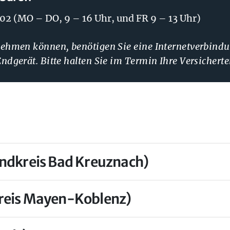
er:
202
(MO – DO, 9 – 16 Uhr, und FR 9 – 13 Uhr)
nehmen können, benötigen Sie eine Internetverbind
Endgerät. Bitte halten Sie im Termin Ihre Versicherte
ndkreis Bad Kreuznach)
reis Mayen-Koblenz)