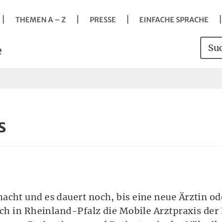
Navigation
Springe direkt zu:
Hauptmenü
Kontakt
Inhalt
Suche
vigation
THEMEN A – Z
PRESSE
EINFACHE SPRACHE
s
Such
Sei
e
s
it der Taste Enter Untermenü öffnen.
acht und es dauert noch, bis eine neue Ärztin od
ich in Rheinland-Pfalz die Mobile Arztpraxis der