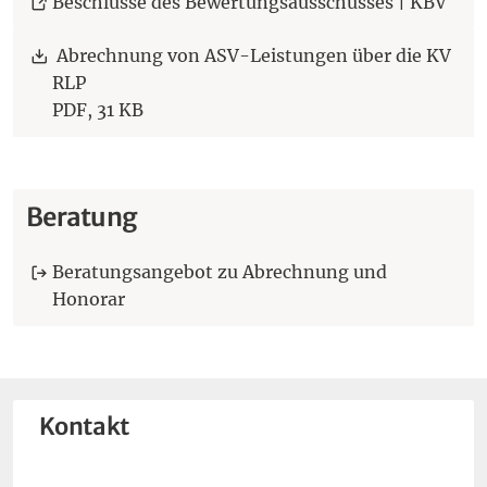
(Öff
Beschlüsse des Bewertungsausschusses | KBV
Download:
Abrechnung von ASV-Leistungen über die KV
RLP
PDF,
31 KB
Beratung
Beratungsangebot zu Abrechnung und
Honorar
Kontakt