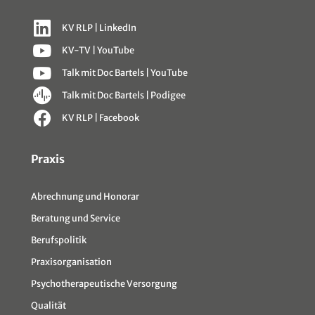
KV RLP | LinkedIn
KV-TV | YouTube
Talk mit Doc Bartels | YouTube
Talk mit Doc Bartels | Podigee
KV RLP | Facebook
Sitemap
Praxis
Abrechnung und Honorar
Beratung und Service
Berufspolitik
Praxisorganisation
Psychotherapeutische Versorgung
Qualität