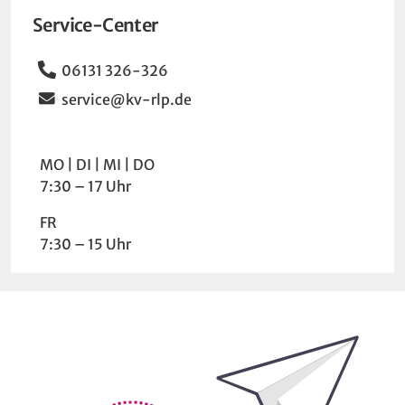
Service-Center
Telefon
06131 326-326
Email
service@kv-rlp.de
Wochentag
Uhrzeit
MO
DI
MI
DO
7:30 – 17 Uhr
FR
7:30 – 15 Uhr
Bleiben Sie auf dem Laufenden