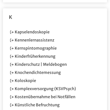
K
(Öffnet im neuen Fenster.)
Kapselendoskopie
(Öffnet im neuen Fenster.)
Kennenlernassistenz
(Öffnet im neuen Fenster.)
Kernspintomographie
(Öffnet im neuen Fenster.)
Kinderfrüherkennung
Kinderschutz | Meldebogen
(Öffnet im neuen Fenster.
Knochendichtemessung
(Öffnet im neuen Fenster.)
Koloskopie
(Öffnet im neuen 
Komplexversorgung (KSVPsych)
(Öffnet im neuen F
Kostenübernahme bei Notfällen
(Öffnet im neuen Fenster.)
Künstliche Befruchtung