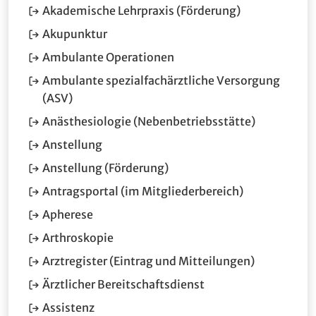
Akademische Lehrpraxis (Förderung)
(Öffnet im neuen Fenster.)
Akupunktur
(Öffnet im neuen Fenster.
Ambulante Operationen
Ambulante spezialfachärztliche Versorgung
(Öffnet im neuen Fenster.)
(ASV)
(Öffnet im 
Anästhesiologie (Nebenbetriebsstätte)
(Öffnet im neuen Fenster.)
Anstellung
Anstellung (Förderung)
(Öffnet im ne
Antragsportal (im Mitgliederbereich)
(Öffnet im neuen Fenster.)
Apherese
(Öffnet im neuen Fenster.)
Arthroskopie
(Öffnet im 
Arztregister (Eintrag und Mitteilungen)
(Öffnet im neuen Fen
Ärztlicher Bereitschaftsdienst
(Öffnet im neuen Fenster.)
Assistenz