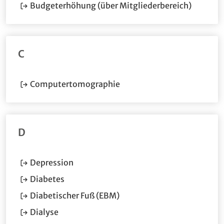
(Öffnet 
Budgeterhöhung (über Mitgliederbereich)
C
(Öffnet im neuen Fenster.)
Computertomographie
D
(Öffnet im neuen Fenster.)
Depression
(Öffnet im neuen Fenster.)
Diabetes
(Öffnet im neuen Fenster.)
Diabetischer Fuß (EBM)
(Öffnet im neuen Fenster.)
Dialyse