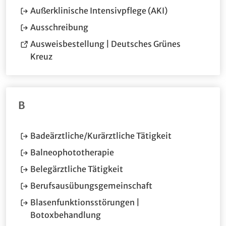
(Öffnet im neu
Außerklinische Intensivpflege (AKI)
(Öffnet im neuen Fenster.)
Ausschreibung
Ausweisbestellung | Deutsches Grünes
(Öffnet eine andere Webseite in einem neuen
Kreuz
B
(Öffnet im ne
Badeärztliche/Kurärztliche Tätigkeit
(Öffnet im neuen Fenster.)
Balneophototherapie
(Öffnet im neuen Fenster.)
Belegärztliche Tätigkeit
(Öffnet im neuen F
Berufsausübungsgemeinschaft
Blasenfunktionsstörungen |
(Öffnet im neuen Fenster.)
Botoxbehandlung