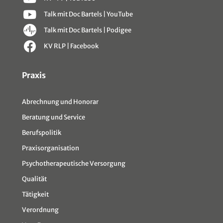
Talk mit Doc Bartels | YouTube
Talk mit Doc Bartels | Podigee
KV RLP | Facebook
Sitemap
Praxis
Abrechnung und Honorar
Beratung und Service
Berufspolitik
Praxisorganisation
Psychotherapeutische Versorgung
Qualität
Tätigkeit
Verordnung