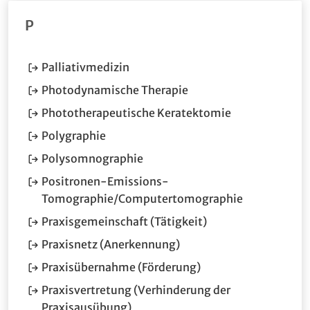
P
(Öffnet im neuen Fenster.)
Palliativmedizin
(Öffnet im neuen Fenst
Photodynamische Therapie
(Öffnet im neu
Phototherapeutische Keratektomie
(Öffnet im neuen Fenster.)
Polygraphie
(Öffnet im neuen Fenster.)
Polysomnographie
Positronen-Emissions-
(Öffnet im n
Tomographie/Computertomographie
Praxisgemeinschaft (Tätigkeit)
(Öffnet im neuen Fenster
Praxisnetz (Anerkennung)
Praxisübernahme (Förderung)
Praxisvertretung (Verhinderung der
(Öffnet im neuen Fenster.)
Praxisausübung)