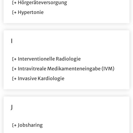
(Öffnet im neuen Fenster.)
Hörgeräteversorgung
(Öffnet im neuen Fenster.)
Hypertonie
I
(Öffnet im neuen Fenst
Interventionelle Radiologie
(Öffnet 
Intravitreale Medikamenteneingabe (IVM)
(Öffnet im neuen Fenster.)
Invasive Kardiologie
J
(Öffnet im neuen Fenster.)
Jobsharing