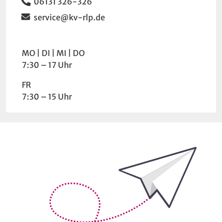
Telefon
06131 326-326
Email
service@kv-rlp.de
Wochentag
Uhrzeit
MO
DI
MI
DO
7:30 – 17 Uhr
FR
7:30 – 15 Uhr
Bleiben Sie auf dem Laufenden