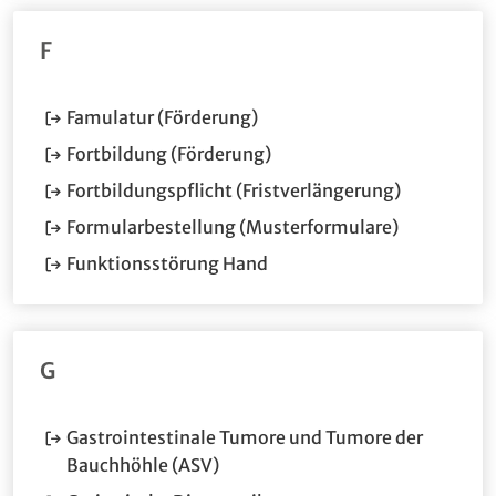
F
(Öffnet im neuen Fenster.)
Famulatur (Förderung)
Fortbildung (Förderung)
(Öffnet im 
Fortbildungspflicht (Fristverlängerung)
(Öffnet im 
Formularbestellung (Musterformulare)
(Öffnet im neuen Fenster.)
Funktionsstörung Hand
G
Gastrointestinale Tumore und Tumore der
(Öffnet im neuen Fenster.)
Bauchhöhle (ASV)