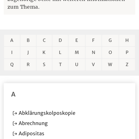
zum Thema.
A
B
C
D
E
F
G
H
I
J
K
L
M
N
O
P
Q
R
S
T
U
V
W
Z
A
(Öffnet im neuen Fenster.)
Abklärungskolposkopie
(Öffnet im neuen Fenster.)
Abrechnung
(Öffnet im neuen Fenster.)
Adipositas