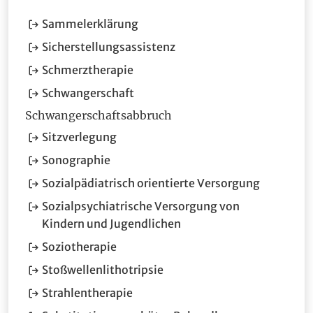
(Öffnet im neuen Fenster.)
Sammelerklärung
(Öffnet im neuen Fenster.
Sicherstellungsassistenz
(Öffnet im neuen Fenster.)
Schmerztherapie
(Öffnet im neuen Fenster.)
Schwangerschaft
Schwangerschaftsabbruch
(Öffnet im neuen Fenster.)
Sitzverlegung
(Öffnet im neuen Fenster.)
Sonographie
(Öffnet i
Sozialpädiatrisch orientierte Versorgung
Sozialpsychiatrische Versorgung von
(Öffnet im neuen Fenster
Kindern und Jugendlichen
(Öffnet im neuen Fenster.)
Soziotherapie
(Öffnet im neuen Fenster.)
Stoßwellenlithotripsie
(Öffnet im neuen Fenster.)
Strahlentherapie