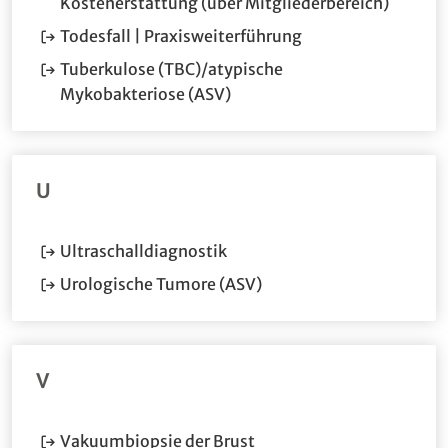
(Öffnet
Kostenerstattung (über Mitgliederbereich)
(Öffnet im neuen F
Todesfall | Praxisweiterführung
Tuberkulose (TBC)/atypische
(Öffnet im neuen Fenster.)
Mykobakteriose (ASV)
U
(Öffnet im neuen Fenster.)
Ultraschalldiagnostik
(Öffnet im neuen Fenste
Urologische Tumore (ASV)
V
(Öffnet im neuen Fenster
Vakuumbiopsie der Brust