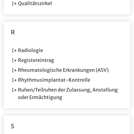
(Öffnet im neuen Fenster.)
Qualitätszirkel
R
(Öffnet im neuen Fenster.)
Radiologie
(Öffnet im neuen Fenster.)
Registereintrag
(Öffnet im 
Rheumatologische Erkrankungen (ASV)
(Öffnet im neuen F
Rhythmusimplantat-Kontrolle
Ruhen/Teilruhen der Zulassung, Anstellung
(Öffnet im neuen Fenster.)
oder Ermächtigung
S