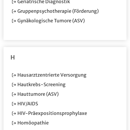
(Öffnet im neuen Fenster.)
Geriatrische Diagnostik
(Öffnet im ne
Gruppenpsychotherapie (Förderung)
(Öffnet im neuen Fen
Gynäkologische Tumore (ASV)
H
(Öffnet im neuen Fe
Hausarztzentrierte Versorgung
(Öffnet im neuen Fenster.)
Hautkrebs-Screening
(Öffnet im neuen Fenster.)
Hauttumore (ASV)
(Öffnet im neuen Fenster.)
HIV/AIDS
(Öffnet im neuen Fe
HIV-Präexpositionsprophylaxe
(Öffnet im neuen Fenster.)
Homöopathie