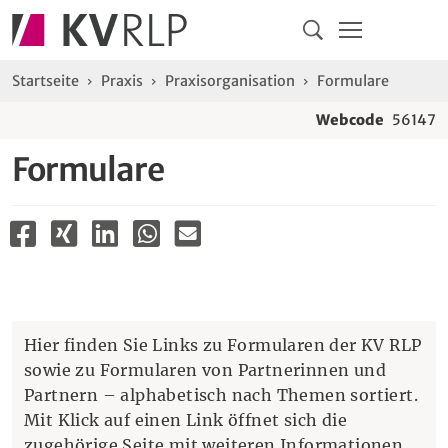
Navigation
Springe direkt zu:
Hauptmenü
Kontakt
Inhalt
Suche
Sie sind hier:
Startseite
Praxis
Praxisorganisation
Formulare
Webcode
56147
Formulare
Hier finden Sie Links zu Formularen der KV RLP
sowie zu Formularen von Partnerinnen und
Partnern – alphabetisch nach Themen sortiert.
Mit Klick auf einen Link öffnet sich die
zugehörige Seite mit weiteren Informationen