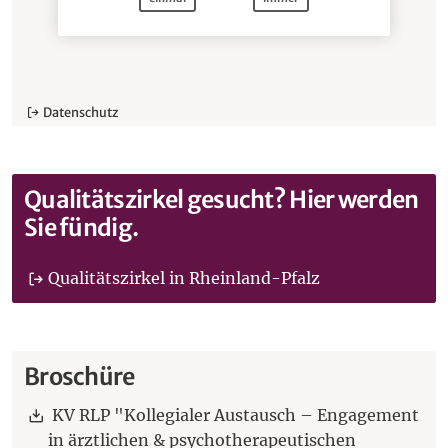
Datenschutz
Qualitätszirkel gesucht? Hier werden
Sie fündig.
(Öffnet im neue
Qualitätszirkel in Rheinland-Pfalz
Broschüre
Download:
KV RLP "Kollegialer Austausch – Engagement
in ärztlichen & psychotherapeutischen