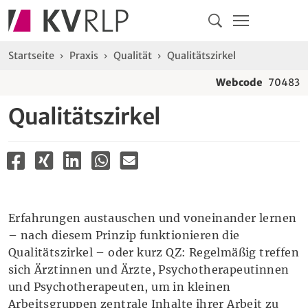
Navigation
Springe direkt zu:
Hauptmenü
Kontakt
Inhalt
Suche
Sie sind hier:
Startseite
Praxis
Qualität
Qualitätszirkel
Webcode
70483
Qualitätszirkel
Erfahrungen austauschen und voneinander lernen
– nach diesem Prinzip funktionieren die
Qualitätszirkel – oder kurz QZ: Regelmäßig treffen
sich Ärztinnen und Ärzte, Psychotherapeutinnen
und Psychotherapeuten, um in kleinen
Arbeitsgruppen zentrale Inhalte ihrer Arbeit zu