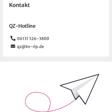
Kontakt
QZ-Hotline
Telefon
06131 326-3800
Email
qz@kv-rlp.de
Bleiben Sie auf dem Laufenden