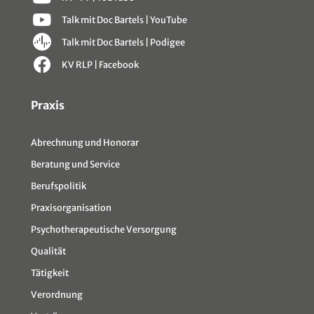
Talk mit Doc Bartels | YouTube
Talk mit Doc Bartels | Podigee
KV RLP | Facebook
Sitemap
Praxis
Abrechnung und Honorar
Beratung und Service
Berufspolitik
Praxisorganisation
Psychotherapeutische Versorgung
Qualität
Tätigkeit
Verordnung