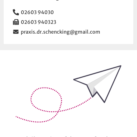
Telefon
02603 94030
Fax
02603 940323
Email
praxis.dr.schencking@gmail.com
Bleiben Sie auf dem Laufenden