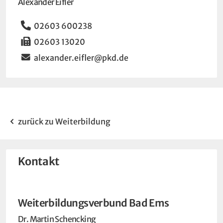
Alexander Eifler
Telefon
02603 600238
Fax
02603 13020
Email
alexander.eifler@pkd.de
zurück zu Weiterbildung
Kontakt
Weiterbildungsverbund Bad Ems
Dr. Martin Schencking