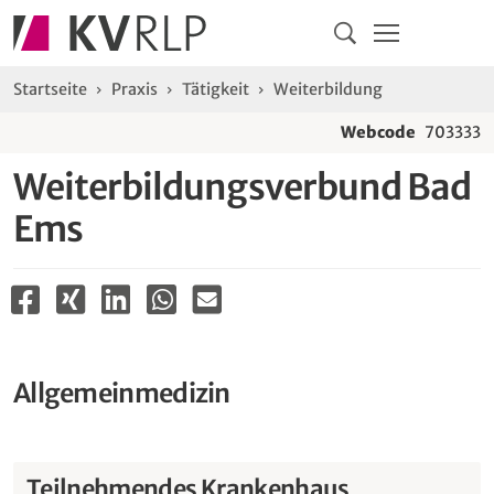
Navigation
Springe direkt zu:
Hauptmenü
Kontakt
Inhalt
Suche
Sie sind hier:
Startseite
Praxis
Tätigkeit
Weiterbildung
Webcode
703333
Weiterbildungsverbund Bad
Ems
Allgemeinmedizin
Teilnehmendes Krankenhaus