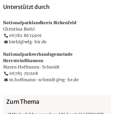
Unterstützt durch
Nationalparklandkreis Birkenfeld
Christina Biehl
Telefonnummer:
06782 8674901
E-Mailadresse:
biehl@wfg-bir.de
Nationalparkverbandsgemeinde
Herrstein
Rhaunen
Maren Hoffmann-Schmidt
Telefonnummer:
06785 791108
E-Mailadresse:
m.hoffmann-schmidt@vg-hr.de
Zum Thema