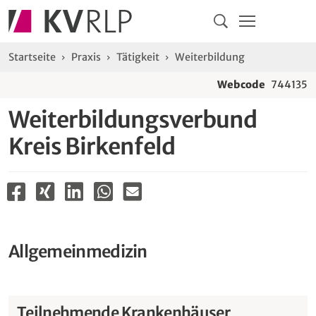
Navigation
Springe direkt zu:
Hauptmenü
Kontakt
Inhalt
Suche
Sie sind hier:
Startseite
Praxis
Tätigkeit
Weiterbildung
Webcode
744135
Weiterbildungsverbund
Kreis Birkenfeld
Allgemeinmedizin
Teilnehmende Krankenhäuser