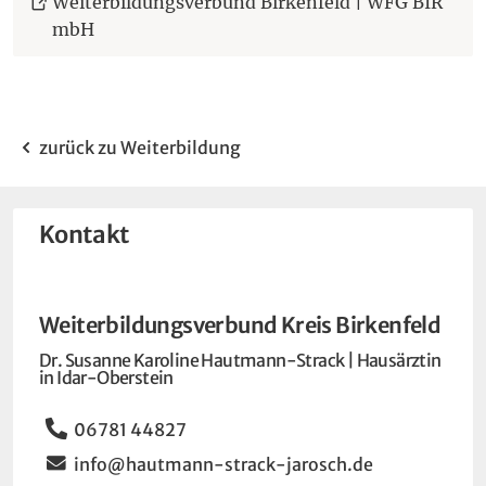
Weiterbildungsverbund Birkenfeld | WFG BIR
(Öffnet eine andere Webseite in einem neuen
mbH
zurück zu Weiterbildung
Kontakt
Weiterbildungsverbund Kreis Birkenfeld
Dr. Susanne Karoline Hautmann-Strack | Hausärztin
in Idar-Oberstein
Telefon
06781 44827
Email
info@hautmann-strack-jarosch.de