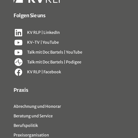
Folgen Sie uns
KV RLP | LinkedIn
KV-TV | YouTube
Talk mit Doc Bartels | YouTube
Talk mit Doc Bartels | Podigee
KV RLP | Facebook
Sitemap
Praxis
Abrechnung und Honorar
Beratung und Service
Berufspolitik
Praxisorganisation