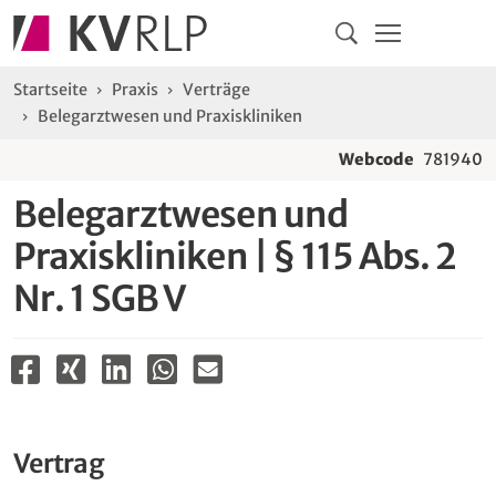
Navigation
Springe direkt zu:
Hauptmenü
Kontakt
Inhalt
Suche
Sie sind hier:
Startseite
Praxis
Verträge
Belegarztwesen und Praxiskliniken
Webcode
781940
Belegarztwesen und
Praxiskliniken | § 115 Abs. 2
Nr. 1 SGB V
Vertrag