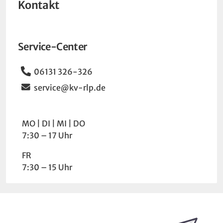
Kontakt
Service-Center
Telefon
06131 326-326
Email
service@kv-rlp.de
Wochentag
Uhrzeit
MO
DI
MI
DO
7:30 – 17 Uhr
FR
7:30 – 15 Uhr