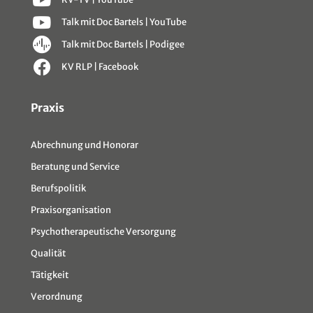
Talk mit Doc Bartels | YouTube
Talk mit Doc Bartels | Podigee
KV RLP | Facebook
Sitemap
Praxis
Abrechnung und Honorar
Beratung und Service
Berufspolitik
Praxisorganisation
Psychotherapeutische Versorgung
Qualität
Tätigkeit
Verordnung