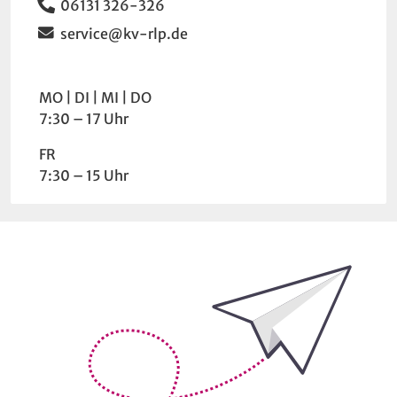
Telefon
06131 326-326
Email
service@kv-rlp.de
Wochentag
Uhrzeit
MO
DI
MI
DO
7:30 – 17 Uhr
FR
7:30 – 15 Uhr
Bleiben Sie auf dem Laufenden