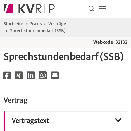
Navigation
Springe direkt zu:
Hauptmenü
Kontakt
Inhalt
Suche
Sie sind hier:
Startseite
Praxis
Verträge
Sprechstundenbedarf (SSB)
Webcode
32182
Sprechstundenbedarf (SSB)
Vertrag
Vertragstext