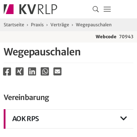
Navigation
Springe direkt zu:
Hauptmenü
Kontakt
Inhalt
Suche
Sie sind hier:
Startseite
Praxis
Verträge
Wegepauschalen
Webcode
70943
Wegepauschalen
Vereinbarung
AOK RPS