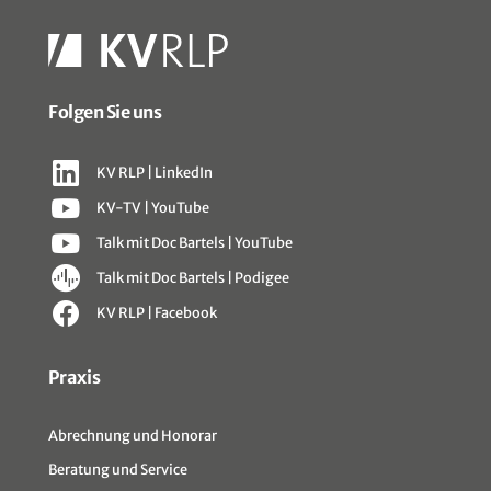
Folgen Sie uns
KV RLP | LinkedIn
KV-TV | YouTube
Talk mit Doc Bartels | YouTube
Talk mit Doc Bartels | Podigee
KV RLP | Facebook
Sitemap
Praxis
Abrechnung und Honorar
Beratung und Service