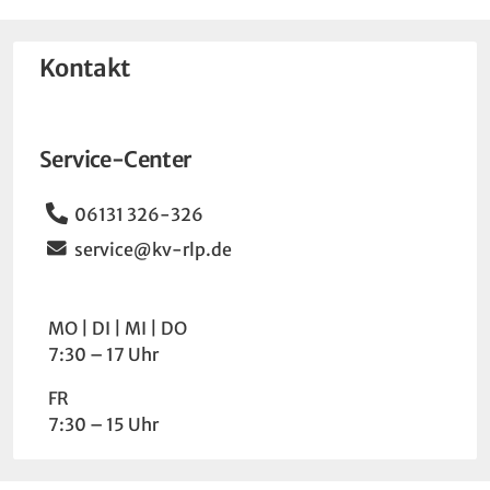
Kontakt
Service-Center
Telefon
06131 326-326
Email
service@kv-rlp.de
Wochentag
Uhrzeit
MO
DI
MI
DO
7:30 – 17 Uhr
FR
7:30 – 15 Uhr